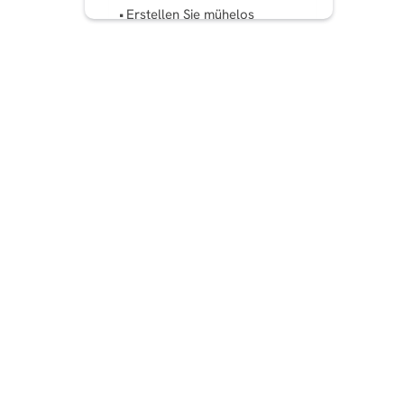
Erstellen Sie mühelos
atemberaubende
Geschichten mit Predis.ai
Fazit
Häufig gestellte Fragen