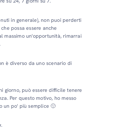
e su 24, 7 giorni su 7.
enuti in generale), non puoi perderti
 che possa essere anche
al massimo un'opportunità, rimarrai
.
non è diverso da uno scenario di
i giorno, può essere difficile tenere
enza. Per questo motivo, ho messo
o un po' più semplice 🙂
.