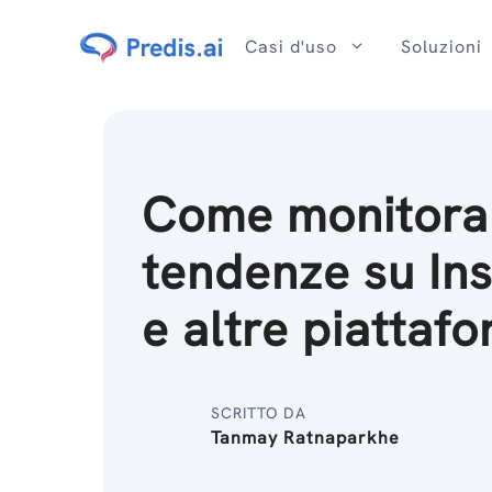
Salta
al
Casi d'uso
Soluzioni
contenuto
Come monitorar
tendenze su In
e altre piattaf
SCRITTO DA
Tanmay Ratnaparkhe