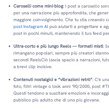
Caroselli come mini-blog
: I post a carosello s
per una narrazione più approfondita, che genera
maggiore coinvolgimento. Che tu stia creando car
post Instagram AI
può aiutarti a progettare e agg
post in pochi minuti, mantenendo il tuo feed pe
Ultra-corto e più lungo Reels — formati misti
: S
rimangano popolari, sempre più creatori stann
secondi ReelsCiò lascia spazio a narrazioni, tuto
a brevi clip incisive.
Contenuti nostalgici e “vibrazioni retrò”
: C'è un
foto, filtri vintage o look anni '90/2000, post 
Questi tendono a suscitare emozioni e incoraggia
pubblico più adulto che di uno più giovane.