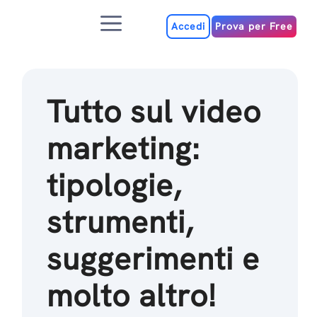
Salta
Menu
al
Accedi
Prova per Free
contenuto
Tutto sul video
marketing:
tipologie,
strumenti,
suggerimenti e
molto altro!