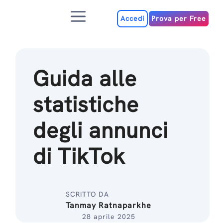
Salta
Menu
al
Accedi
Prova per Free
contenuto
Guida alle
statistiche
degli annunci
di TikTok
SCRITTO DA
Tanmay Ratnaparkhe
28 aprile 2025