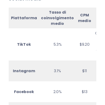
Tasso di
CPM
Piattaforma
coinvolgimento
Id
medio
medio
Cons
v
TikTok
5.3%
$9.20
m
coin
de
Bran
Instagram
3.1%
$11
mark
i
Ret
Facebook
2.0%
$13
gene