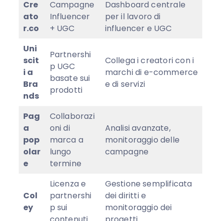
Cre
Campagne
Dashboard centrale
ato
Influencer
per il lavoro di
r.co
+ UGC
influencer e UGC
Uni
Partnershi
scit
Collega i creatori con i
p UGC
i a
marchi di e-commerce
basate sui
Bra
e di servizi
prodotti
nds
Pag
Collaborazi
a
oni di
Analisi avanzate,
pop
marca a
monitoraggio delle
olar
lungo
campagne
e
termine
Licenza e
Gestione semplificata
Col
partnershi
dei diritti e
ey
p sui
monitoraggio dei
contenuti
progetti