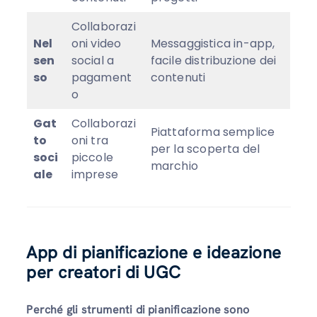
Collaborazi
Nel
oni video
Messaggistica in-app,
sen
social a
facile distribuzione dei
so
pagament
contenuti
o
Gat
Collaborazi
Piattaforma semplice
to
oni tra
per la scoperta del
soci
piccole
marchio
ale
imprese
App di pianificazione e ideazione
per creatori di UGC
Perché gli strumenti di pianificazione sono