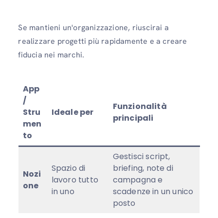
Se mantieni un'organizzazione, riuscirai a
realizzare progetti più rapidamente e a creare
fiducia nei marchi.
App
/
Funzionalità
Stru
Ideale per
principali
men
to
Gestisci script,
Spazio di
briefing, note di
Nozi
lavoro tutto
campagna e
one
in uno
scadenze in un unico
posto