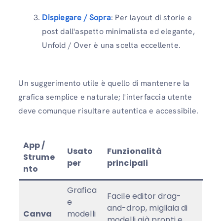
Dispiegare / Sopra
: Per layout di storie e
post dall'aspetto minimalista ed elegante,
Unfold / Over è una scelta eccellente.
Un suggerimento utile è quello di mantenere la
grafica semplice e naturale; l'interfaccia utente
deve comunque risultare autentica e accessibile.
App /
Usato
Funzionalità
Strume
per
principali
nto
Grafica
Facile editor drag-
e
and-drop, migliaia di
Canva
modelli
modelli già pronti e