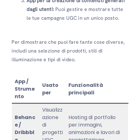
App per la creazione di contenuti generati
dagli utenti:
Puoi gestire e mostrare tutte
le tue campagne UGC in un unico posto.
Per dimostrare che puoi fare tante cose diverse,
includi una selezione di prodotti, stili di
illuminazione e tipi di video.
App /
Usato
Funzionalità
Strume
per
principali
nto
Visualizz
Behanc
azione
Hosting di portfolio
e /
di
per immagini,
Dribbbl
progetti
animazioni e lavori di
e
UGC
progettazione