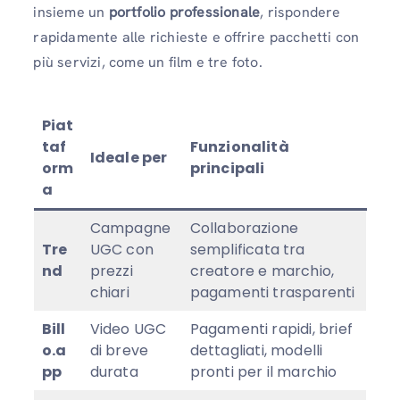
insieme un
portfolio professionale
, rispondere
rapidamente alle richieste e offrire pacchetti con
più servizi, come un film e tre foto.
Piat
taf
Funzionalità
Ideale per
orm
principali
a
Campagne
Collaborazione
Tre
UGC con
semplificata tra
nd
prezzi
creatore e marchio,
chiari
pagamenti trasparenti
Bill
Video UGC
Pagamenti rapidi, brief
o.a
di breve
dettagliati, modelli
pp
durata
pronti per il marchio