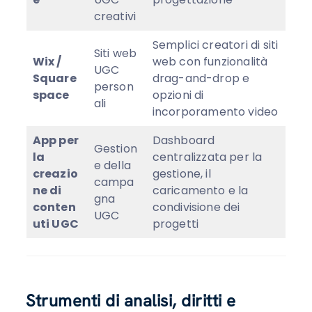
creativi
Semplici creatori di siti
Siti web
Wix /
web con funzionalità
UGC
Square
drag-and-drop e
person
space
opzioni di
ali
incorporamento video
App per
Dashboard
Gestion
la
centralizzata per la
e della
creazio
gestione, il
campa
ne di
caricamento e la
gna
conten
condivisione dei
UGC
uti UGC
progetti
Strumenti di analisi, diritti e