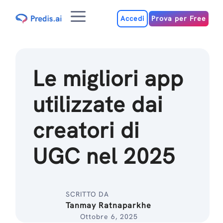
Salta
Menu
al
Accedi
Prova per Free
contenuto
Le migliori app
utilizzate dai
creatori di
UGC nel 2025
SCRITTO DA
Tanmay Ratnaparkhe
Ottobre 6, 2025