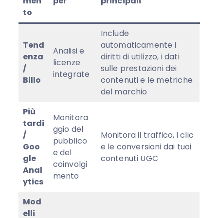
men
per
principali
to
Include
Tend
automaticamente i
Analisi e
enza
diritti di utilizzo, i dati
licenze
/
sulle prestazioni dei
integrate
Billo
contenuti e le metriche
del marchio
Più
Monitora
tardi
ggio del
/
Monitora il traffico, i clic
pubblico
Goo
e le conversioni dai tuoi
e del
gle
contenuti UGC
coinvolgi
Anal
mento
ytics
Mod
elli