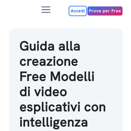
Salta
Menu
al
Accedi
Prova per Free
contenuto
Guida alla
creazione
Free Modelli
di video
esplicativi con
intelligenza