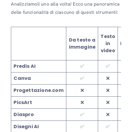
Analizziamoli uno alla volta! Ecco una panoramica
delle funzionalità di ciascuno di questi strumenti:
Testo
Da testo a
in
Pro
immagine
video
Predis AI
✅
✅
Canva
✅
❌
Progettazione.com
❌
❌
PicsArt
❌
❌
Diaspro
✅
❌
Disegni AI
✅
✅