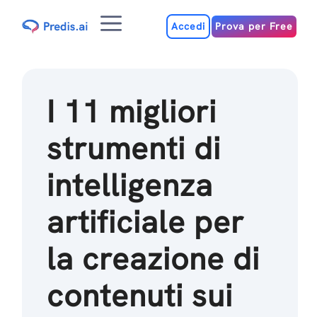
Salta
Menu
al
Accedi
Prova per Free
contenuto
I 11 migliori
strumenti di
intelligenza
artificiale per
la creazione di
contenuti sui