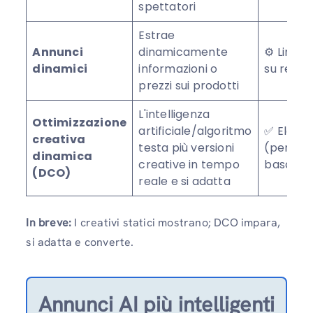
spettatori
Estrae
Annunci
dinamicamente
⚙️ Limit
dinamici
informazioni o
su regol
prezzi sui prodotti
L'intelligenza
Ottimizzazione
artificiale/algoritmo
✅ Eleva
creativa
testa più versioni
(persona
dinamica
creative in tempo
basata s
(DCO)
reale e si adatta
In breve:
I creativi statici mostrano; DCO impara,
si adatta e converte.
Annunci AI più intelligenti