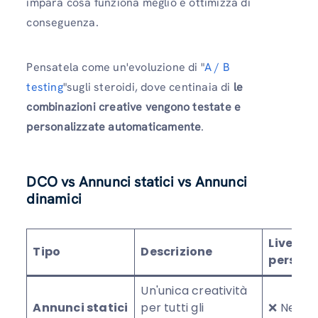
impara cosa funziona meglio e ottimizza di
conseguenza.
Pensatela come un'evoluzione di "
A / B
testing
"sugli steroidi, dove centinaia di
le
combinazioni creative vengono testate e
personalizzate automaticamente
.
DCO vs Annunci statici vs Annunci
dinamici
Livello d
Tipo
Descrizione
persona
Un'unica creatività
Annunci statici
per tutti gli
❌ Nessu