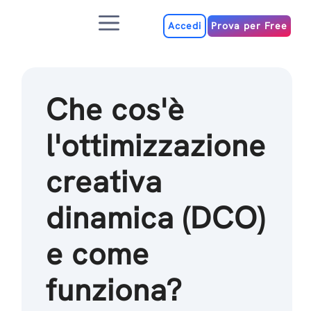
Salta
Menu
al
Accedi
Prova per Free
contenuto
Che cos'è
l'ottimizzazione
creativa
dinamica (DCO)
e come
funziona?