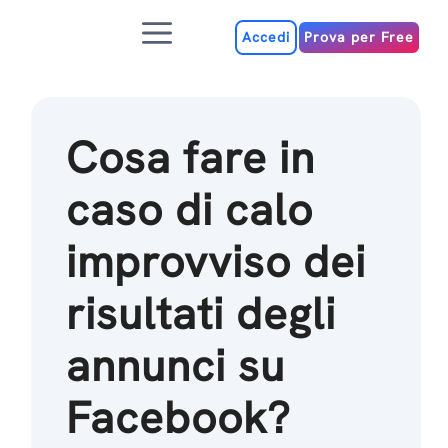
Salta
Menu
al
Accedi
Prova per Free
contenuto
Cosa fare in
caso di calo
improvviso dei
risultati degli
annunci su
Facebook?