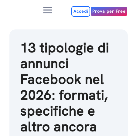
Salta
Menu
al
Accedi
Prova per Free
contenuto
13 tipologie di
annunci
Facebook nel
2026: formati,
specifiche e
altro ancora