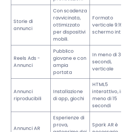
Con scadenza
ravvicinata,
Formato
Storie di
ottimizzato
verticale 9:16,
annunci
per dispositivi
schermo intero
mobili.
Pubblico
In meno di 30
Reels Ads -
giovane e con
secondi,
Annunci
ampia
verticale
portata
HTML5
Annunci
Installazione
interattivo, in
riproducibili
di app, giochi
meno di 15
secondi
Esperienze di
prova,
Spark AR è
Annunci AR
anteprime dei
necessario