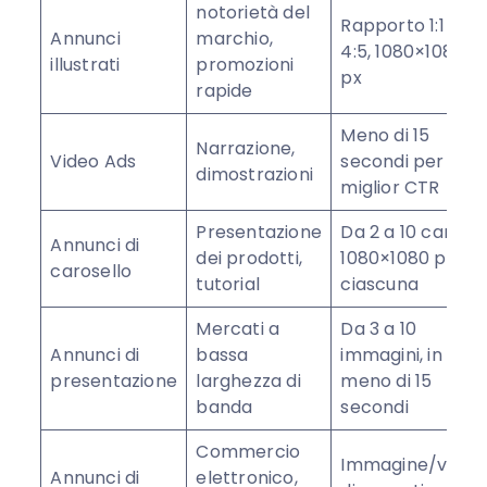
notorietà del
Rapporto 1:1 o
Annunci
marchio,
4:5, 1080×1080
illustrati
promozioni
px
rapide
Meno di 15
Narrazione,
Video Ads
secondi per il
dimostrazioni
miglior CTR
Presentazione
Da 2 a 10 carte,
Annunci di
dei prodotti,
1080×1080 px
carosello
tutorial
ciascuna
Mercati a
Da 3 a 10
Annunci di
bassa
immagini, in
presentazione
larghezza di
meno di 15
banda
secondi
Commercio
Immagine/video
Annunci di
elettronico,