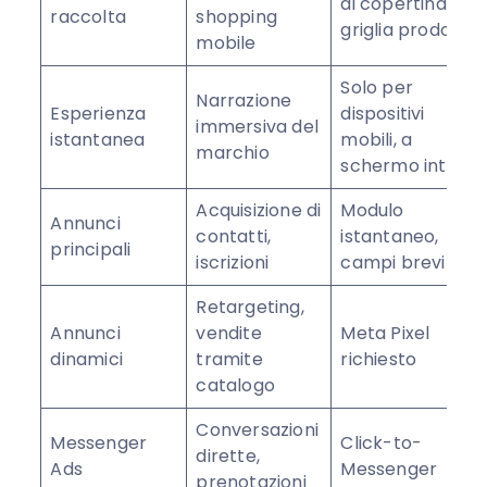
di copertina +
raccolta
shopping
griglia prodotti
mobile
Solo per
Narrazione
Esperienza
dispositivi
immersiva del
istantanea
mobili, a
marchio
schermo intero
Acquisizione di
Modulo
Annunci
contatti,
istantaneo,
principali
iscrizioni
campi brevi
Retargeting,
Annunci
vendite
Meta Pixel
dinamici
tramite
richiesto
catalogo
Conversazioni
Messenger
Click-to-
dirette,
Ads
Messenger
prenotazioni