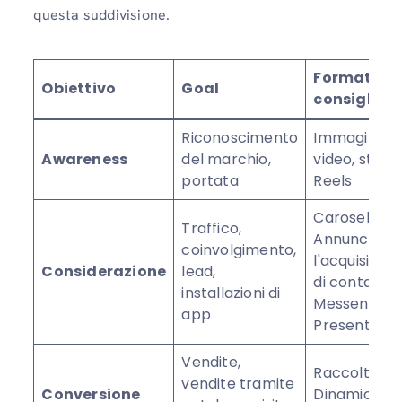
questa suddivisione.
Formati
Obiettivo
Goal
consigliati
Riconoscimento
Immagini,
Awareness
del marchio,
video, storie
portata
Reels
Carosello,
Traffico,
Annunci per
coinvolgimento,
l'acquisizion
Considerazione
lead,
di contatti,
installazioni di
Messenger,
app
Presentazio
Vendite,
Raccolta,
vendite tramite
Conversione
Dinamica,