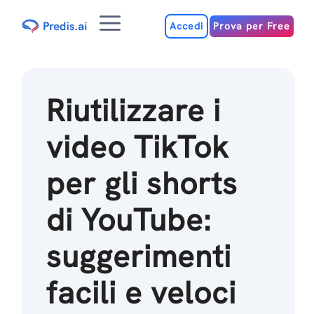
Salta
Menu
al
Accedi
Prova per Free
contenuto
Riutilizzare i
video TikTok
per gli shorts
di YouTube:
suggerimenti
facili e veloci