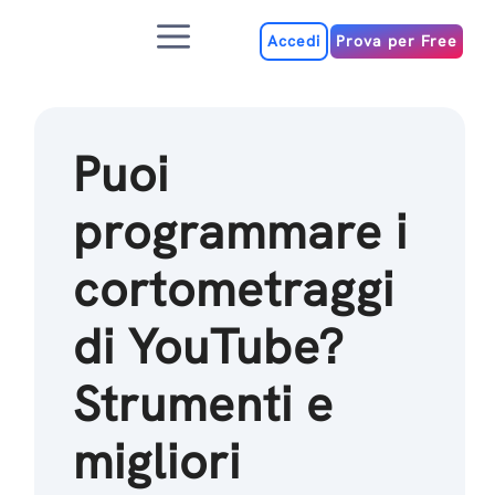
Salta
Menu
al
Accedi
Prova per Free
contenuto
Puoi
programmare i
cortometraggi
di YouTube?
Strumenti e
migliori