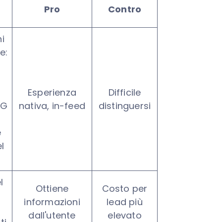
e
Pro
Contro
i
e:
o
Esperienza
Difficile
NG
nativa, in-feed
distinguersi
e
l
l
Ottiene
Costo per
informazioni
lead più
dall'utente
elevato