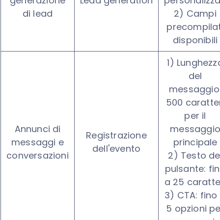
generazione
Lead generation
personalizza
di lead
2) Campi
precompilat
disponibili
1) Lunghezz
del
messaggio
500 caratte
per il
Annunci di
messaggi
Registrazione
messaggi e
principale
dell'evento
conversazioni
2) Testo de
pulsante: fi
a 25 caratte
3) CTA: fino
5 opzioni pe