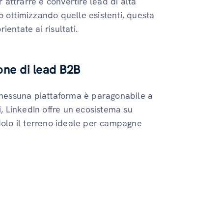
r attrarre e convertire lead di alta
 ottimizzando quelle esistenti, questa
ientate ai risultati.
one di lead B2B
, nessuna piattaforma è paragonabile a
i, LinkedIn offre un ecosistema su
dolo il terreno ideale per campagne