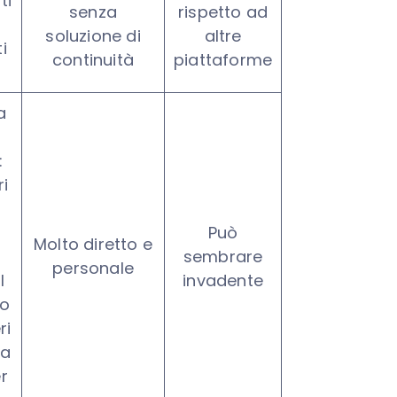
ti
senza
rispetto ad
soluzione di
altre
i
continuità
piattaforme
a
:
ri
o
Può
Molto diretto e
sembrare
personale
l
invadente
no
ri
 a
r