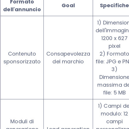
Formato
Goal
Specifich
dell'annuncio
1) Dimension
dell'immagin
1200 x 627
pixel
Contenuto
Consapevolezza
2) Format
sponsorizzato
del marchio
file: JPG e P
3)
Dimension
massima de
file: 5 MB
1) Campi de
modulo: 12
Moduli di
campi