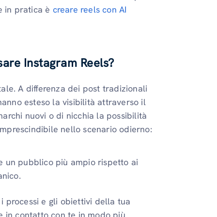
e in pratica è
creare reels con AI
sare Instagram Reels?
tale. A differenza dei post tradizionali
nno esteso la visibilità attraverso il
chi nuovi o di nicchia la possibilità
imprescindibile nello scenario odierno:
e un pubblico più ampio rispetto ai
anico.
i processi e gli obiettivi della tua
e in contatto con te in modo più