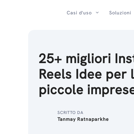
Salta
al
Casi d'uso
Soluzioni
contenuto
25+ migliori In
Reels Idee per 
piccole impres
SCRITTO DA
Tanmay Ratnaparkhe