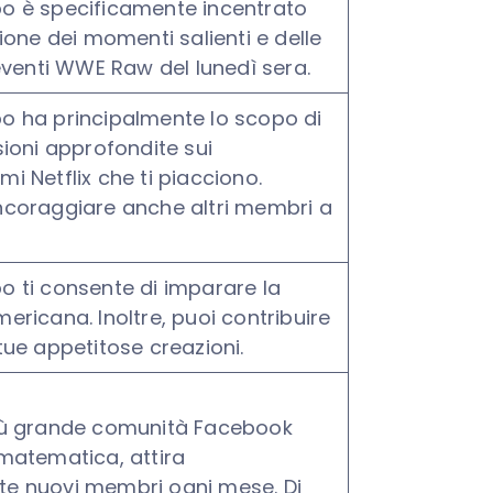
o è specificamente incentrato
sione dei momenti salienti e delle
 eventi WWE Raw del lunedì sera.
o ha principalmente lo scopo di
sioni approfondite sui
i Netflix che ti piacciono.
ncoraggiare anche altri membri a
 ti consente di imparare la
ericana. Inoltre, puoi contribuire
tue appetitose creazioni.
iù grande comunità Facebook
matematica, attira
e nuovi membri ogni mese. Di