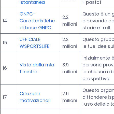
istantanea
il pasto!
GNPC-
Questo è un g
2.2
14
Caratteristiche
e bevande deli
milioni
di base GNPC
storie e troll.
UFFICIALE
2.2
Questo grupp
15
WSPORTSLIFE
milioni
le tue idee su
Inizialmente 
Vista dalla mia
3.9
persone prove
16
finestra
milioni
la chiusura d
prospettive.
Questa organ
Citazioni
2.6
17
diffondere is
motivazionali
milioni
l'uso delle cit