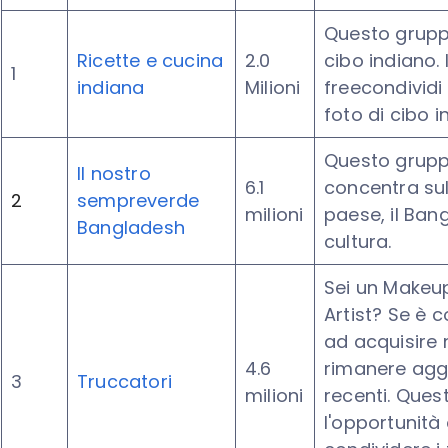
Questo gruppo
Ricette e cucina
2.0
cibo indiano.
1
indiana
Milioni
freecondividi
foto di cibo i
Questo gruppo
Il nostro
6.1
concentra sul
2
sempreverde
milioni
paese, il Ban
Bangladesh
cultura.
Sei un Makeup
Artist? Se è c
ad acquisire 
4.6
rimanere agg
3
Truccatori
milioni
recenti. Ques
l'opportunità