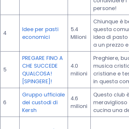
condividere i 
persone!
Chiunque è be
Idee per pasti
5.4
questa comuni
4
economici
Milioni
idea di pasto
a un prezzo e
PREGARE FINO A
Preghiere, buo
CHE SUCCEDE
4.0
musica cristi
5
QUALCOSA!
milioni
cristiane e t
[SPINGERE]!
in questa com
Gruppo ufficiale
Questo club è
4.6
6
dei custodi di
meraviglioso
milioni
Kersh
cucina una del