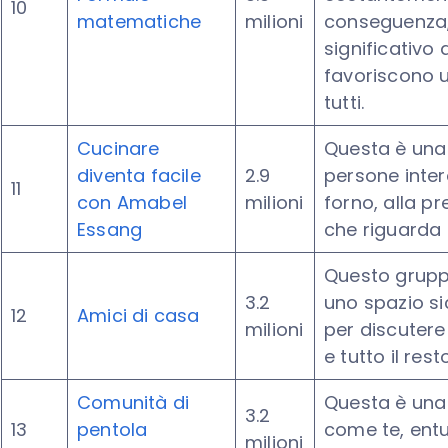
10
matematiche
milioni
conseguenza, 
significativo 
favoriscono 
tutti.
Cucinare
Questa è una
diventa facile
2.9
persone inter
11
con Amabel
milioni
forno, alla pr
Essang
che riguarda l
Questo grupp
3.2
uno spazio si
12
Amici di casa
milioni
per discutere 
e tutto il resto
Comunità di
Questa è una 
3.2
13
pentola
come te, entu
milioni