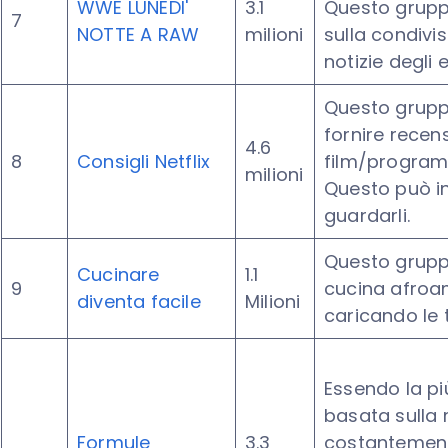
WWE LUNEDI'
3.1
Questo grupp
7
NOTTE A RAW
milioni
sulla condivi
notizie degli
Questo grupp
fornire recen
4.6
8
Consigli Netflix
film/programm
milioni
Questo può i
guardarli.
Questo gruppo
Cucinare
1.1
9
cucina afroam
diventa facile
Milioni
caricando le 
Essendo la p
basata sulla 
Formule
3.3
costantement