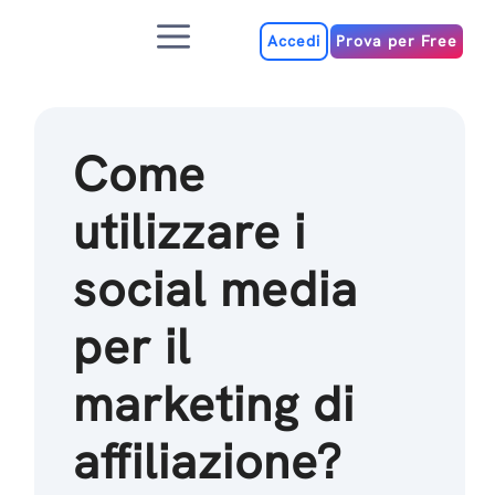
Salta
Menu
al
Accedi
Prova per Free
contenuto
Come
utilizzare i
social media
per il
marketing di
affiliazione?