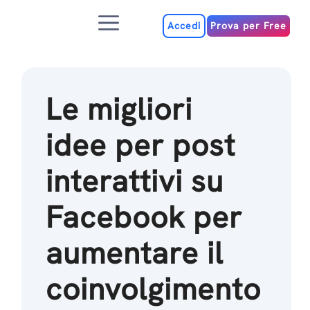
Salta
Menu
al
Accedi
Prova per Free
contenuto
Le migliori
idee per post
interattivi su
Facebook per
aumentare il
coinvolgimento