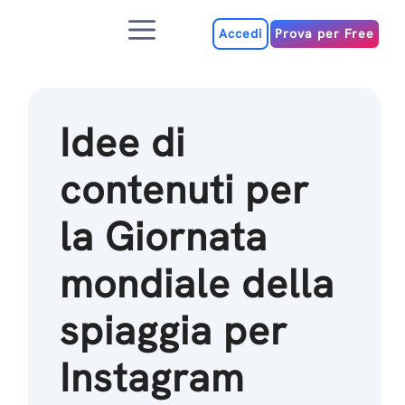
Salta
Menu
al
Accedi
Prova per Free
contenuto
Idee di
contenuti per
la Giornata
mondiale della
spiaggia per
Instagram