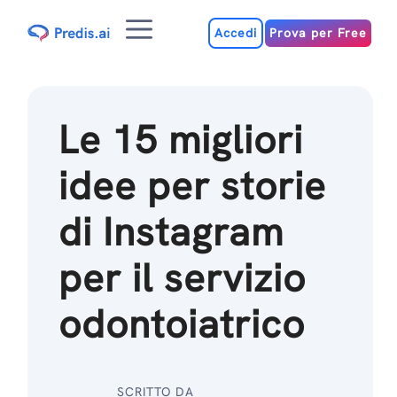
Salta
Menu
al
Accedi
Prova per Free
contenuto
Le 15 migliori
idee per storie
di Instagram
per il servizio
odontoiatrico
SCRITTO DA