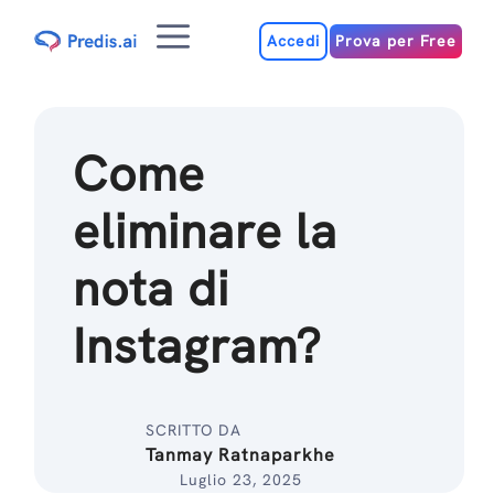
Salta
Menu
al
Accedi
Prova per Free
contenuto
Come
eliminare la
nota di
Instagram?
SCRITTO DA
Tanmay Ratnaparkhe
Luglio 23, 2025