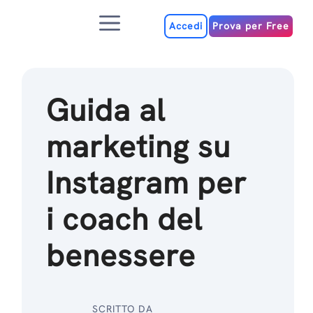
Salta
Menu
al
Accedi
Prova per Free
contenuto
Guida al
marketing su
Instagram per
i coach del
benessere
SCRITTO DA