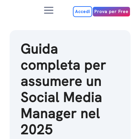
Salta
Menu
al
Accedi
Prova per Free
contenuto
Guida
completa per
assumere un
Social Media
Manager nel
2025