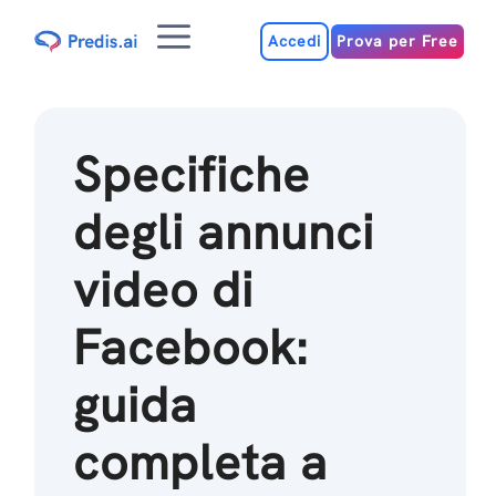
Salta
Menu
al
Accedi
Prova per Free
contenuto
Specifiche
degli annunci
video di
Facebook:
guida
completa a