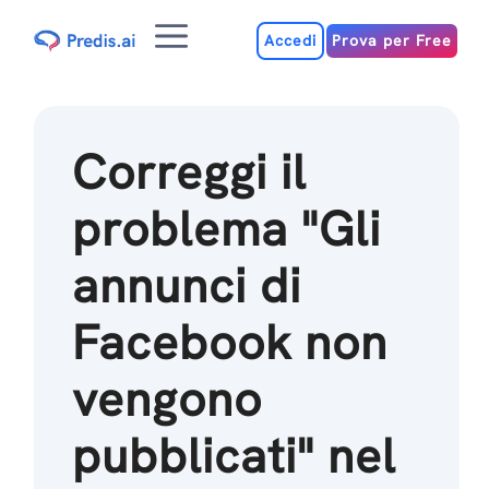
Salta
Menu
al
Accedi
Prova per Free
contenuto
Correggi il
problema "Gli
annunci di
Facebook non
vengono
pubblicati" nel