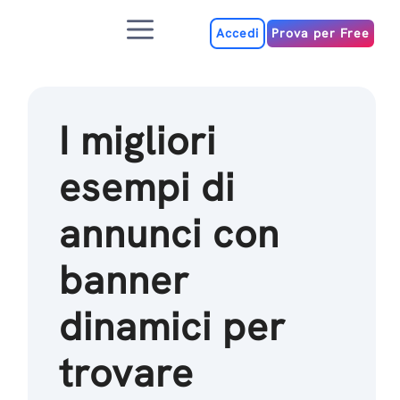
Salta
Menu
al
Accedi
Prova per Free
contenuto
I migliori
esempi di
annunci con
banner
dinamici per
trovare