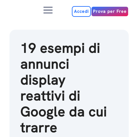
Salta
Menu
al
Accedi
Prova per Free
contenuto
19 esempi di
annunci
display
reattivi di
Google da cui
trarre