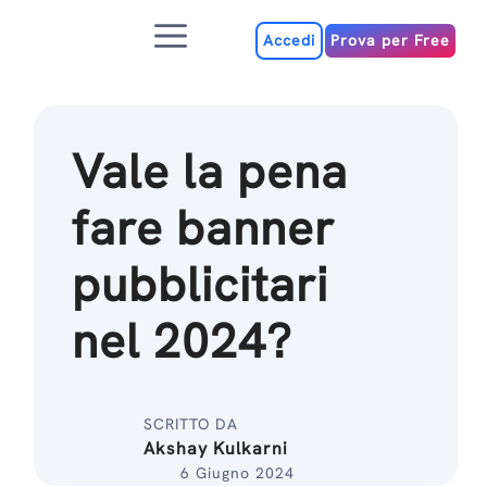
Salta
Menu
al
Accedi
Prova per Free
contenuto
Vale la pena
fare banner
pubblicitari
nel 2024?
SCRITTO DA
Akshay Kulkarni
6 Giugno 2024