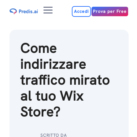
Salta
Menu
al
Accedi
Prova per Free
contenuto
Come
indirizzare
traffico mirato
al tuo Wix
Store?
SCRITTO DA