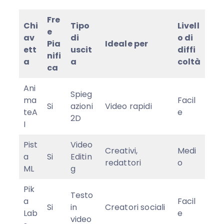
Fre
Chi
Tipo
Livell
e
av
di
o di
Pia
Ideale per
ett
uscit
diffi
nifi
a
a
coltà
ca
Ani
Spieg
ma
Facil
Si
azioni
Video rapidi
teA
e
2D
I
Pist
Video
Creativi,
Medi
a
Si
Editin
redattori
o
ML
g
Pik
Testo
a
Facil
Si
in
Creatori sociali
Lab
e
video