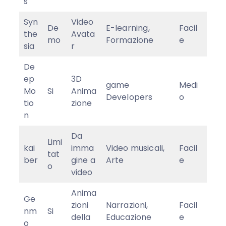
s
Syn
Video
De
E-learning,
Facil
the
Avata
mo
Formazione
e
sia
r
De
ep
3D
game
Medi
Mo
Si
Anima
Developers
o
tio
zione
n
Da
Limi
kai
imma
Video musicali,
Facil
tat
ber
gine a
Arte
e
o
video
Anima
Ge
zioni
Narrazioni,
Facil
nm
Si
della
Educazione
e
o