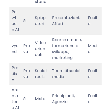
storia
Po
wt
Spieg
Presentazioni,
Facil
Si
oo
atori
Affari
e
n AI
Risorse umane,
Video
vyo
Pro
formazione e
Medi
azien
nd
va
sviluppo,
o
dali
marketing
Pre
Pro
Social
Team di social
Facil
dis
va
reels
media
e
AI
Ani
ma
Principianti,
Facil
Si
Misto
tor
Agenzie
e
e AI