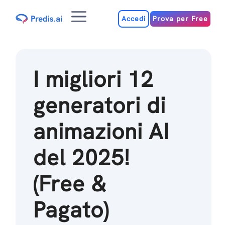
Salta
Menu
al
Accedi
Prova per Free
contenuto
I migliori 12
generatori di
animazioni AI
del 2025!
(Free &
Pagato)