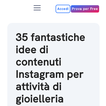
Salta
Menu
al
Accedi
Prova per Free
contenuto
35 fantastiche
idee di
contenuti
Instagram per
attività di
gioielleria