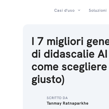
Salta
al
Casi d'uso
Soluzioni
contenuto
I 7 migliori gen
di didascalie AI
come scegliere
giusto)
SCRITTO DA
Tanmay Ratnaparkhe