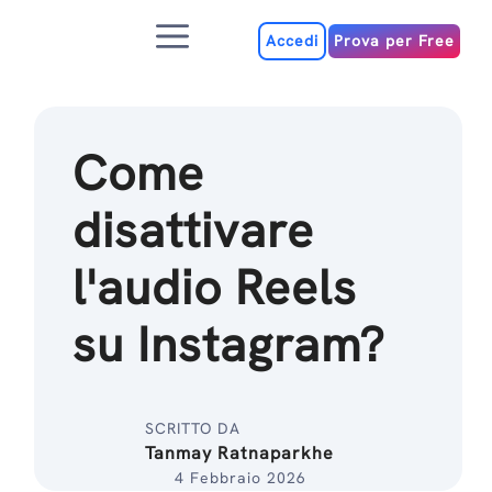
Salta
Menu
al
Accedi
Prova per Free
contenuto
Come
disattivare
l'audio Reels
su Instagram?
SCRITTO DA
Tanmay Ratnaparkhe
4 Febbraio 2026