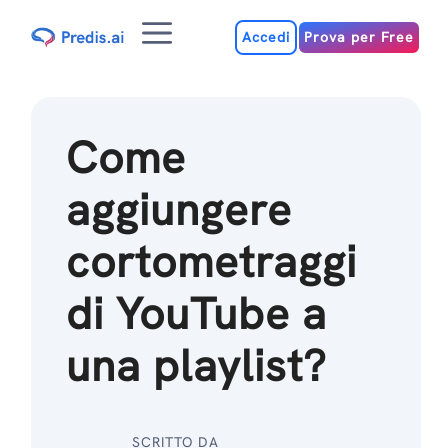
Salta
Menu
al
Accedi
Prova per Free
contenuto
Come
aggiungere
cortometraggi
di YouTube a
una playlist?
SCRITTO DA