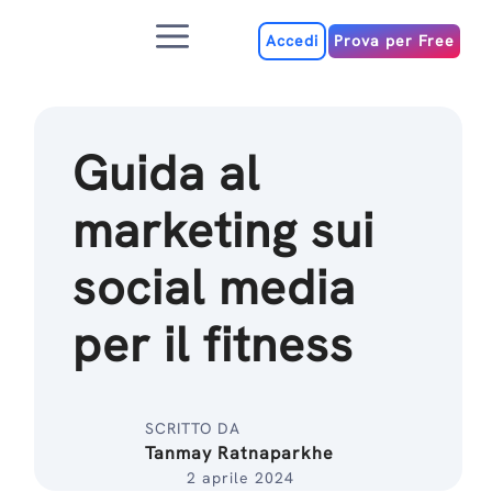
Salta
Menu
al
Accedi
Prova per Free
contenuto
Guida al
marketing sui
social media
per il fitness
SCRITTO DA
Tanmay Ratnaparkhe
2 aprile 2024