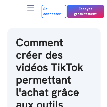
Passer
Menu
au
Se
Essayer
connecter
gratuitement
contenu
Comment
créer des
vidéos TikTok
permettant
l'achat grâce
aux outils