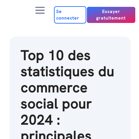
Passer
Menu
au
Se
Essayer
connecter
gratuitement
contenu
Top 10 des
statistiques du
commerce
social pour
2024 :
principales