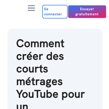
Passer
Menu
au
Se
Essayer
connecter
gratuitement
contenu
Comment
créer des
courts
métrages
YouTube pour
un