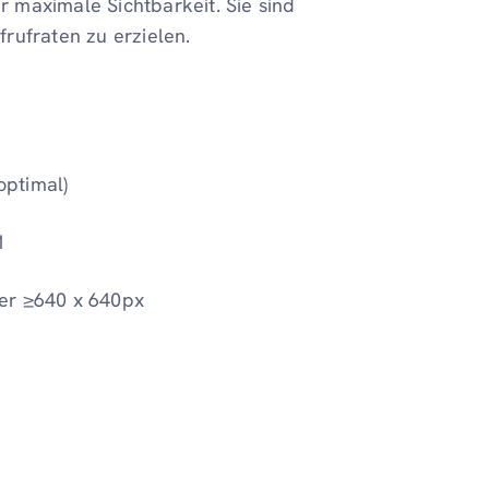
ür maximale Sichtbarkeit. Sie sind
rufraten zu erzielen.
optimal)
:1
er ≥640 x 640px