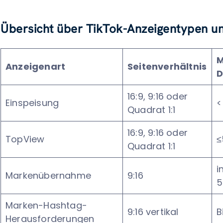
Übersicht über TikTok-Anzeigentypen u
M
Anzeigenart
Seitenverhältnis
D
16:9, 9:16 oder
Einspeisung
<
Quadrat 1:1
16:9, 9:16 oder
TopView
≤
Quadrat 1:1
i
Markenübernahme
9:16
5
Marken-Hashtag-
9:16 vertikal
B
Herausforderungen