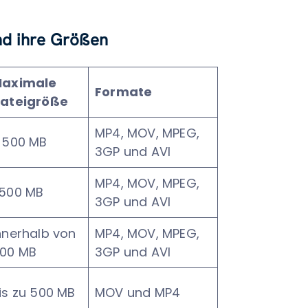
nd ihre Größen
aximale
Formate
ateigröße
MP4, MOV, MPEG,
 500 MB
3GP und AVI
MP4, MOV, MPEG,
500 MB
3GP und AVI
nnerhalb von
MP4, MOV, MPEG,
00 MB
3GP und AVI
is zu 500 MB
MOV und MP4