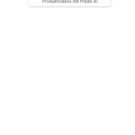
Produktvideos mit Predis AI
Jetzt kommt der
Überprüfungsprozess
Automatisieren von E-
Commerce-
Produktbeiträgen mit
Inhaltsplanung
Best Practices, die Sie beim
Erstellen von E-Commerce-
Produktbeiträgen mit KI-
Tools beachten sollten
Fazit
FAQ: