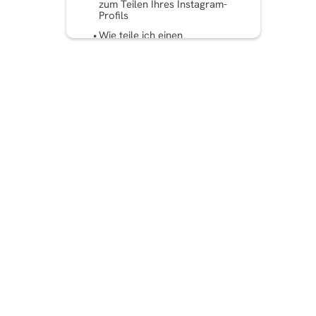
zum Teilen Ihres Instagram-
Profils
Wie teile ich einen
Instagram-Profillink auf
Instagram?
Wie teile ich einen
Instagram-Profillink auf
Facebook?
Wie teile ich einen
Instagram-Profillink auf
WhatsApp?
Wie füge ich einen
Instagram-Profillink zum
YouTube-Kanal hinzu?
Tipps zum Kopieren und
Teilen des Instagram-
Profillinks
Fazit
Häufig gestellte Fragen