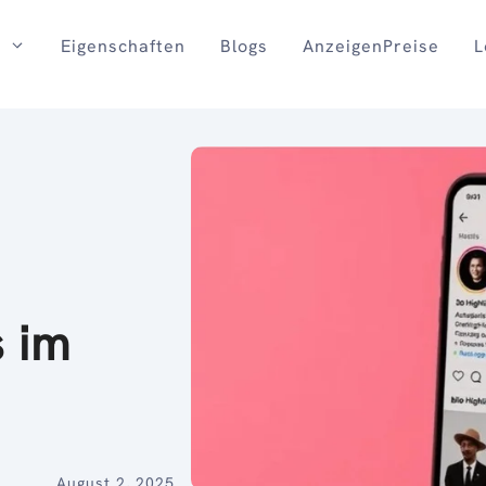
Eigenschaften
Blogs
AnzeigenPreise
L
s im
August 2, 2025