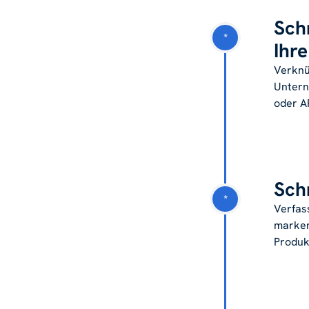
Schr
*
Ihr
Verknüp
Untern
oder AP
Schr
*
Verfas
marken
Produk