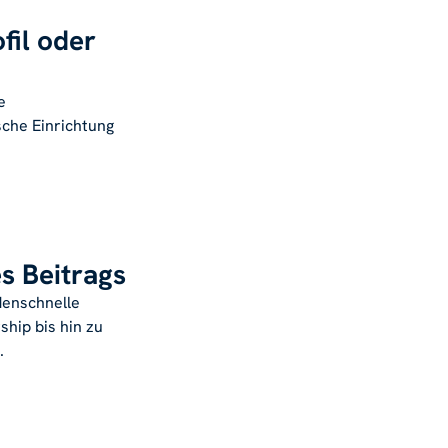
fil oder
e
sche Einrichtung
es Beitrags
denschnelle
hip bis hin zu
.