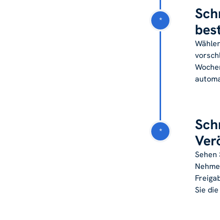
Sch
*
bes
Wählen 
vorschl
Wochen
automa
Sch
*
Ver
Sehen 
Nehmen
Freigab
Sie di