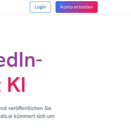
Login
Konto erstellen
edIn-
 KI
nd veröffentlichen Sie
edis.ai kümmert sich um