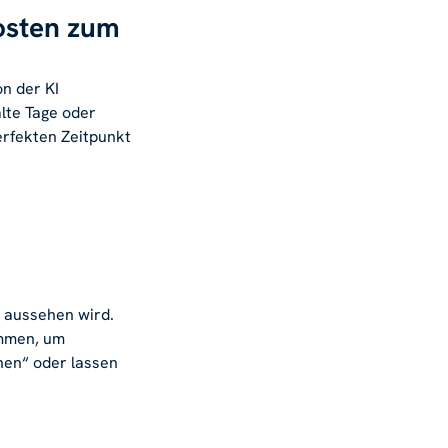
Posten zum
on der KI
alte Tage oder
erfekten Zeitpunkt
n aussehen wird.
ammen, um
anen“ oder lassen