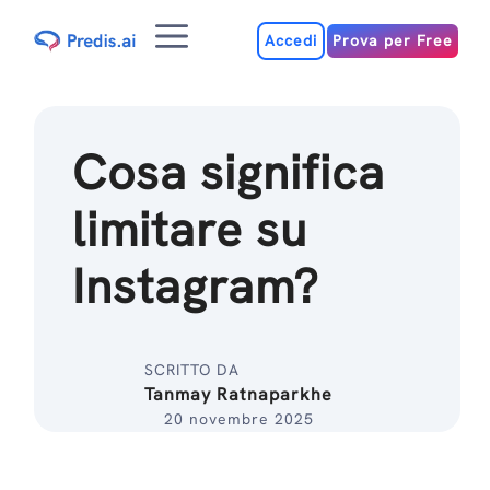
Salta
Menu
al
Accedi
Prova per Free
contenuto
Cosa significa
limitare su
Instagram?
SCRITTO DA
Tanmay Ratnaparkhe
20 novembre 2025