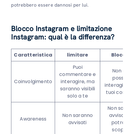
potrebbero essere dannosi per lui.
Blocco Instagram e limitazione
Instagram: qual è la differenza?
Caratteristica
limitare
Bloccar
Puoi
Non sarà
commentare e
possibile
Coinvolgimento
interagire, ma
interagire c
saranno visibili
tuoi conten
solo a te
Non saran
Non saranno
avvisati m
Awareness
avvisati
potrann
scoprirlo