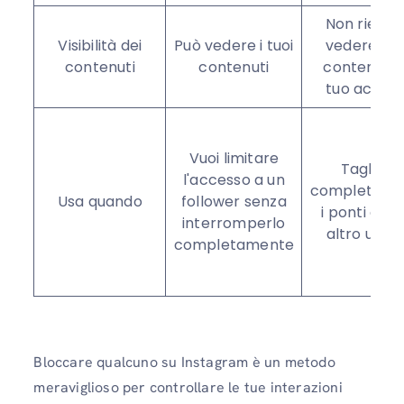
Non riesco
Visibilità dei
Può vedere i tuoi
vedere i tu
contenuti
contenuti
contenuti o 
tuo accou
Vuoi limitare
Tagliare
l'accesso a un
completame
Usa quando
follower senza
i ponti con
interromperlo
altro uten
completamente
Bloccare qualcuno su Instagram è un metodo
meraviglioso per controllare le tue interazioni