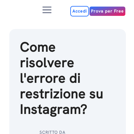
Salta
Menu
al
Accedi
Prova per Free
contenuto
Come
risolvere
l'errore di
restrizione su
Instagram?
SCRITTO DA