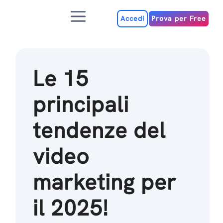
Salta
Menu
al
Accedi
Prova per Free
contenuto
Le 15
principali
tendenze del
video
marketing per
il 2025!