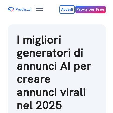
Salta
Menu
al
Accedi
Prova per Free
contenuto
I migliori
generatori di
annunci AI per
creare
annunci virali
nel 2025