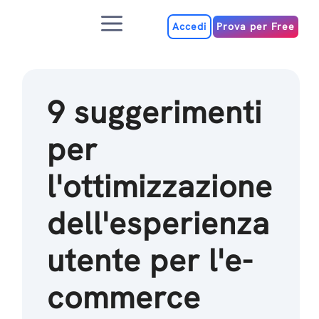
Salta
Menu
al
Accedi
Prova per Free
contenuto
9 suggerimenti
per
l'ottimizzazione
dell'esperienza
utente per l'e-
commerce