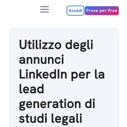
Salta
Menu
al
Accedi
Prova per Free
contenuto
Utilizzo degli
annunci
LinkedIn per la
lead
generation di
studi legali