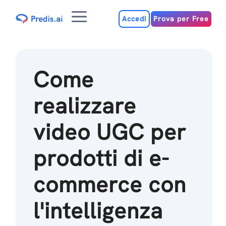
Salta
Menu
al
Accedi
Prova per Free
contenuto
Come
realizzare
video UGC per
prodotti di e-
commerce con
l'intelligenza