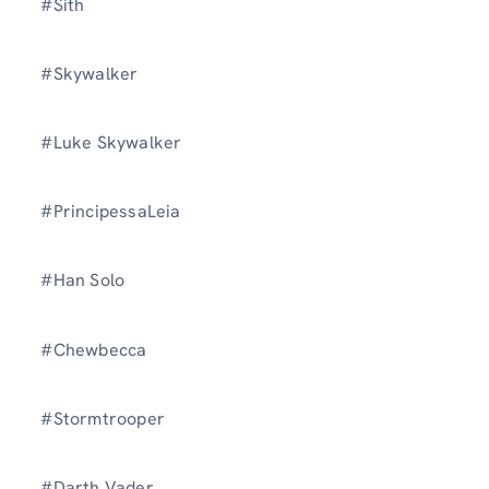
#Sith
#Skywalker
#Luke Skywalker
#PrincipessaLeia
#Han Solo
#Chewbecca
#Stormtrooper
#Darth Vader