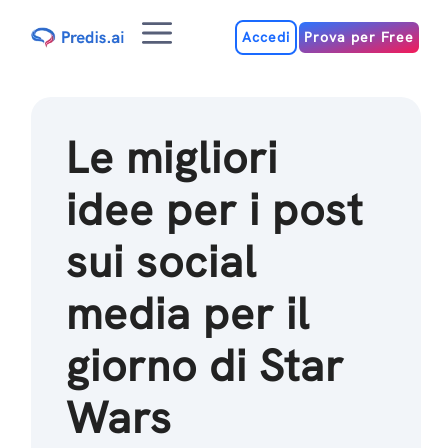
Salta
Menu
al
Accedi
Prova per Free
contenuto
Le migliori
idee per i post
sui social
media per il
giorno di Star
Wars