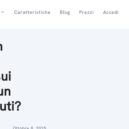
Caratteristiche
Blog
Prezzi
Accedi
n
ui
un
uti?
Ottobre 8, 2025